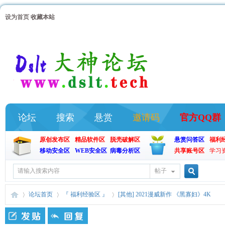
设为首页
收藏本站
论坛
搜索
悬赏
邀请码
官方QQ群
原创发布区
精品软件区
脱壳破解区
悬赏问答区
福利
移动安全区
WEB安全区
病毒分析区
共享账号区
学习
帖子
搜
论坛首页
『 福利经验区 』
[其他] 2021漫威新作 《黑寡妇》4K