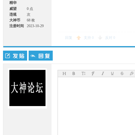
精华
威望
0 点
违规
次
大神币
68 枚
注册时间
2023-10-29
17:01
回复
支持
0
反对
0