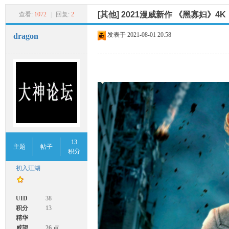
索
大
»
›
›
[其他] 2021漫威新作 《黑寡妇》4K
查看:
1072
|
回复:
2
发表于
2021-08-01 20:58
dragon
神
13
主题
帖子
积分
初入江湖
UID
38
积分
13
论
精华
威望
26 点