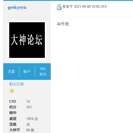
发表于
2021-08-08 10:06:10.0
geekyeyu
4k牛批
962
主题
帖子
积分
初入江湖
UID
58
积分
962
精华
威望
1924 点
违规
次
大神币
66 枚