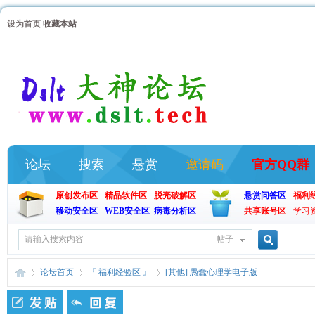
设为首页
收藏本站
论坛
搜索
悬赏
邀请码
官方QQ群
原创发布区
精品软件区
脱壳破解区
悬赏问答区
福利
移动安全区
WEB安全区
病毒分析区
共享账号区
学习
帖子
搜
论坛首页
『 福利经验区 』
[其他] 愚蠢心理学电子版