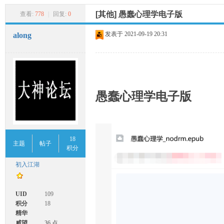
索
大
»
›
›
[其他] 愚蠢心理学电子版
查看:
778
|
回复:
0
发表于
2021-09-19 20:31
along
愚蠢心理学电子版
神
18
主题
帖子
积分
初入江湖
UID
109
积分
18
论
精华
威望
36 点