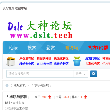
设为首页
收藏本站
论坛
搜索
悬赏
邀请码
官方QQ群
原创发布区
精品软件区
脱壳破解区
悬赏问答区
福利
移动安全区
WEB安全区
病毒分析区
共享账号区
学习
帖子
搜
论坛首页
『 求职与招聘 』
『 求职与招聘 』
今日:
990
|
主题:
3173
|
排名:
11
索
版主:
大神归来
大
»
›
1.拒绝非法工作室