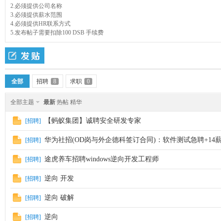
2.必须提供公司名称
3.必须提供薪水范围
4.必须提供HR联系方式
5.发布帖子需要扣除100 DSB 手续费
全部
招聘
8
求职
0
神
全部主题
最新
热帖
精华
【蚂蚁集团】诚聘安全研发专家
[招聘]
华为社招(OD岗与外企德科签订合同)：软件测试急聘+14
[招聘]
途虎养车招聘windows逆向开发工程师
[招聘]
逆向 开发
[招聘]
论
逆向 破解
[招聘]
逆向
[招聘]