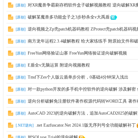
对XR魔兽争霸刷存档软件盒子破解视频教程 逆向破解XR
[原创]
破解某魔兽多功能盒子之3步秒杀全v大禹盾
[原创]
逆向视频之Zp壳patch机器码教程 ZProtect壳patch机器码
[原创]
南方龙年运程2.3.4破解教程 给大家练练手 附原始文件
[原创]
FreeYun网络验证山寨 FreeYun网络验证逆向破解视频
[原创]
E盾全v无脑运算 附逆向视频教程
[原创]
Tmd下Zes个人版云盾单步分析，0基础4分钟深入浅出
[原创]
对一款python开发的多手机中控软件的逆向破解 涉及解密
[原创]
逆向分析破解免注册软件著作权源代码转WORD工具 著
[原创]
AutoCAD 2023的逆向破解方法，追加AutoCAD2025的破
[原创]
.net Eazfuscator.Net 2024.1版无序列号全功能破解补丁
[.NET逆向]
对SQLyog Trial的逆向破解
[原创]