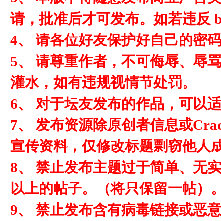
请，批准后才可发布。如若违反 ba
4、 请各位好友保护好自己的密
方)
5、 请尊重作者，不可侮辱、辱
灌水，如有违规视情节处罚。
6、 对于坛友发布的作品，可以适
7、 发布资源除原创者信息或Cra
宣传资料，仅修改标题剽窃他人成果发
8、 禁止发布主题过于简单、无
以上的帖子。（将只保留一帖）
9、 禁止发布含有病毒链接或恶