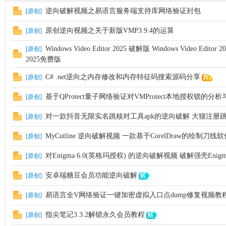
逆向破解视频之易语言服务端支持库网络验证封包
[原创]
原创逆向视频之关于新版VMP3.9.4的运算
[原创]
Windows Video Editor 2025 破解版 Windows Video Editor
[原创]
2025免费版
C# .net逆向之内存修改和内存特征码搜索源码分享
[原创]
基于QProtect量子网络验证对VMProtect本地授权锁的分
[原创]
对一款抖音无限实名跳核对工具apk的逆向破解 大猫注册
[原创]
MyCutline 逆向破解视频 一款基于CorelDraw的绘制刀
[原创]
对Enigma 6.0(英格玛授权) 的逆向破解视频 破解强壳Enig
[原创]
安卓端糖豆会员功能逆向破解
[原创]
易语言全V网络验证一键加密虚拟入口点dump修复视频教
[原创]
指尖笔记3.3.2解锁永久会员教程
[原创]