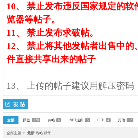
10、 禁止发布违反国家规定的
览器等帖子。
11、 禁止发布求破帖。
12、 禁止将其他发帖者出售中
件直接共享出来的帖子
13、 上传的帖子建议用解压密码：www.d
全部
原创
178
转帖
6
.NET逆向
5
CTF
4
其他
12
全部主题
最新
热帖
精华