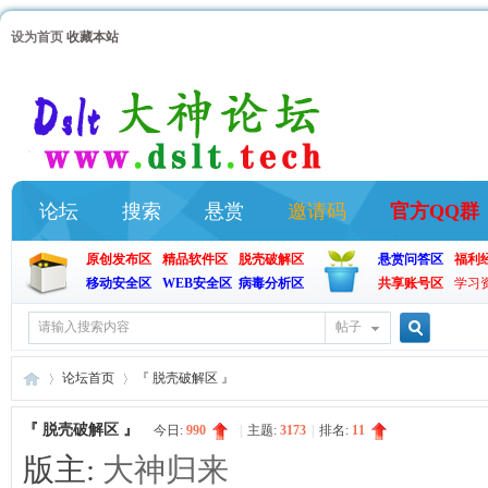
设为首页
收藏本站
论坛
搜索
悬赏
邀请码
官方QQ群
原创发布区
精品软件区
脱壳破解区
悬赏问答区
福利
移动安全区
WEB安全区
病毒分析区
共享账号区
学习
帖子
搜
论坛首页
『 脱壳破解区 』
『 脱壳破解区 』
今日:
990
|
主题:
3173
|
排名:
11
索
版主:
大神归来
大
»
›