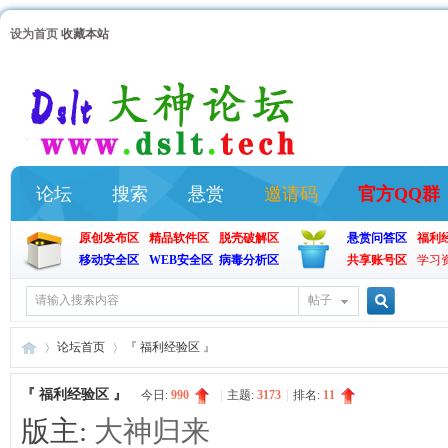
设为首页
收藏本站
论坛
搜索
悬赏
邀请码
官方QQ群
原创发布区
精品软件区
脱壳破解区
悬赏问答区
福利
移动安全区
WEB安全区
病毒分析区
共享账号区
学习
帖子
搜
论坛首页
『 福利经验区 』
『 福利经验区 』
今日:
990
|
主题:
3173
|
排名:
11
索
版主:
大神归来
大
»
›