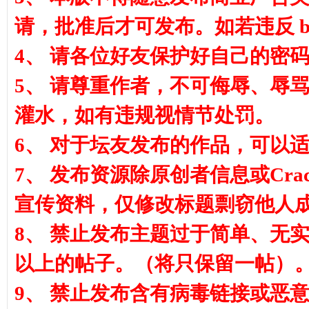
请，批准后才可发布。如若违反 ba
4、 请各位好友保护好自己的密
方)
5、 请尊重作者，不可侮辱、辱
灌水，如有违规视情节处罚。
6、 对于坛友发布的作品，可以适
7、 发布资源除原创者信息或Cra
宣传资料，仅修改标题剽窃他人成果发
8、 禁止发布主题过于简单、无
以上的帖子。（将只保留一帖）
9、 禁止发布含有病毒链接或恶